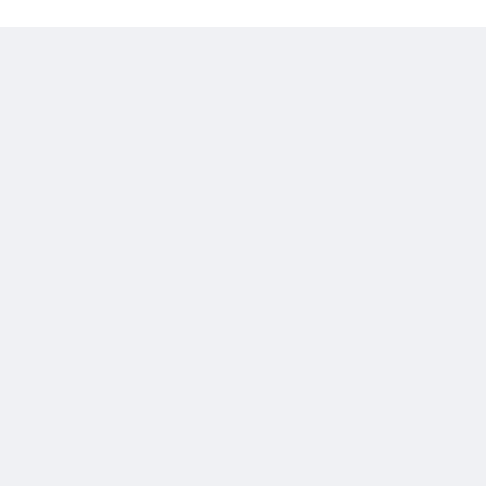
| Powered by
WordPress
.